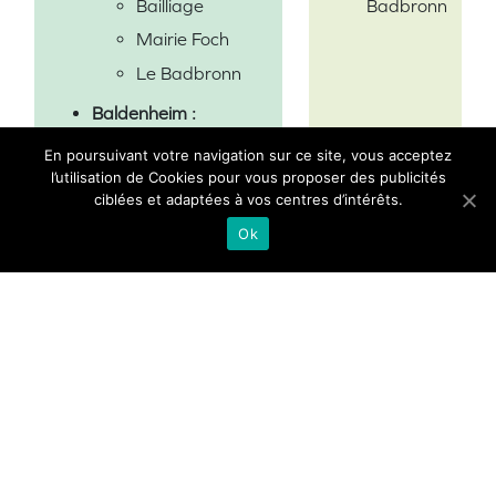
Badbronn
Bailliage
Mairie Foch
Le Badbronn
Baldenheim :
Rue de Sélestat
En poursuivant votre navigation sur ce site, vous acceptez
Centre
l’utilisation de Cookies pour vous proposer des publicités
TRAFIC
ciblées et adaptées à vos centres d’intérêts.
INFOS
Rue de Mussig
Ok
Mussig :
Rue de
Baldenheim
Infos trafic
Lisse
Orschwiller :
Raisins
Mairie
Kintzheim :