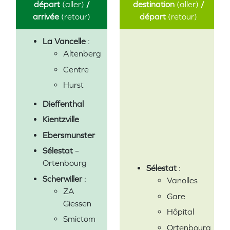
départ
(aller)
/
destination
(aller)
/
arrivée
(retour)
départ
(retour)
La Vancelle
:
Altenberg
Centre
Hurst
Dieffenthal
Kientzville
Ebersmunster
Sélestat
–
Ortenbourg
Sélestat
:
Scherwiller
:
Vanolles
ZA
Gare
Giessen
Hôpital
Smictom
Ortenbourg