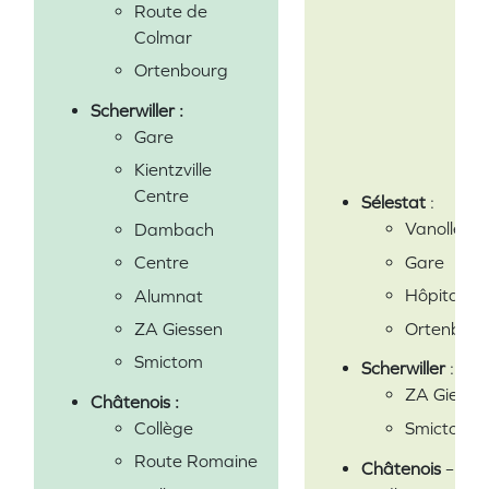
Route de
Colmar
Ortenbourg
Scherwiller :
Gare
Kientzville
Centre
Sélestat
:
Vanolles
Dambach
Gare
Centre
Hôpital
Alumnat
Ortenbou
ZA Giessen
Smictom
Scherwiller
:
ZA Giesse
Châtenois :
Smictom
Collège
Route Romaine
Châtenois
– Le