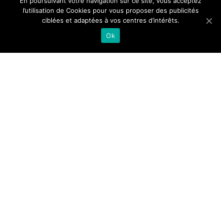
En poursuivant votre navigation sur ce site, vous acceptez
l’utilisation de Cookies pour vous proposer des publicités
TRAFIC
ciblées et adaptées à vos centres d’intérêts.
INFOS
Ok
Infos trafic
Téléchargez
l'application mobile
ELSA :
Trafic normal sur toutes les lignes
TOUTES LES ÉQUIPES VOUS SOUHAITENT UN
BON VOYAGE!